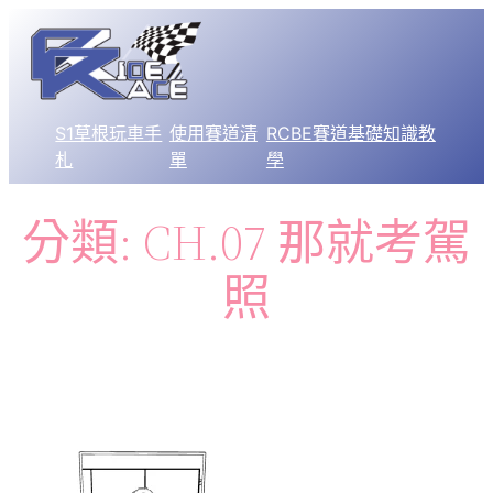
跳
至
主
要
S1草根玩車手
使用賽道清
RCBE賽道基礎知識教
內
札
單
學
容
分類:
CH.07 那就考駕
照