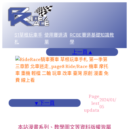
跳
至
主
要
S1草根玩車手
使用賽道清
RCBE賽道基礎知識教
內
札
單
學
容
上一頁
▲
Page
2024/01/
▼
下一頁
lest
05
updata
本站漫畫系列、教學圖文等資料版權皆屬