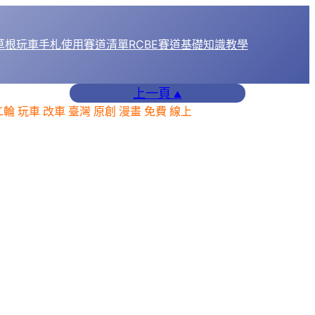
1草根玩車手札
使用賽道清單
RCBE賽道基礎知識教學
上一頁
▲