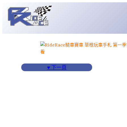
跳
至
主
要
內
容
▼
下一頁