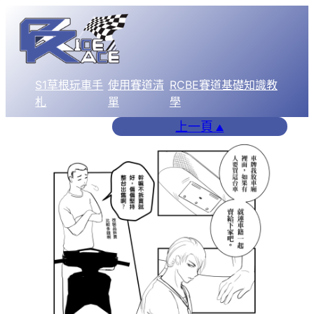
跳
至
主
要
S1草根玩車手
使用賽道清
RCBE賽道基礎知識教
內
札
單
學
容
上一頁
▲