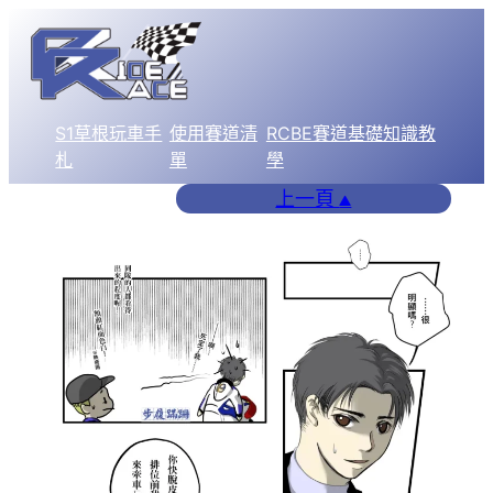
跳
至
主
要
S1草根玩車手
使用賽道清
RCBE賽道基礎知識教
內
札
單
學
容
上一頁
▲