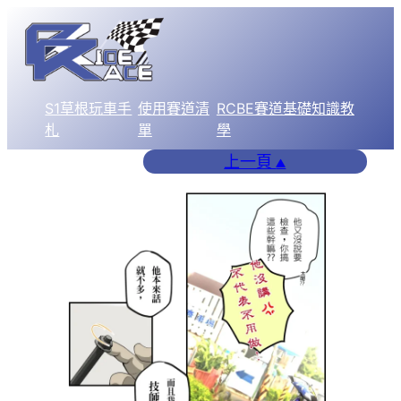
跳
至
主
要
S1草根玩車手
使用賽道清
RCBE賽道基礎知識教
內
札
單
學
容
上一頁
▲