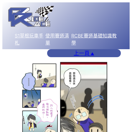
跳
至
主
要
S1草根玩車手
使用賽道清
RCBE賽道基礎知識教
內
札
單
學
容
上一頁
▲