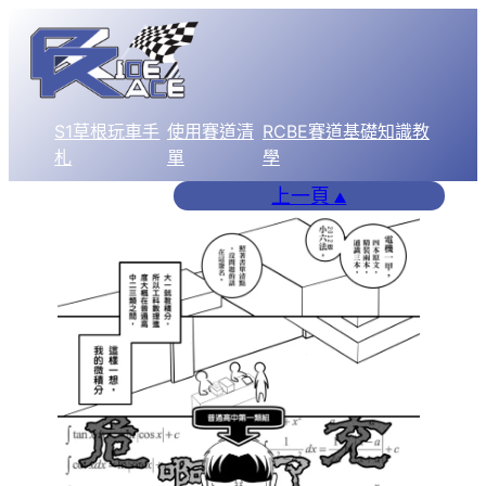
跳
至
主
要
S1草根玩車手
使用賽道清
RCBE賽道基礎知識教
內
札
單
學
容
上一頁
▲