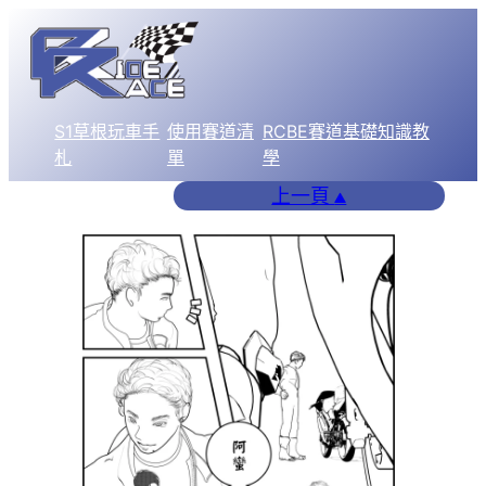
跳
至
主
要
S1草根玩車手
使用賽道清
RCBE賽道基礎知識教
內
札
單
學
容
上一頁
▲