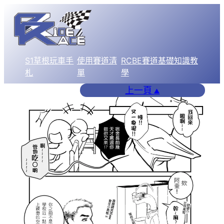
跳
至
主
要
S1草根玩車手
使用賽道清
RCBE賽道基礎知識教
內
札
單
學
容
上一頁
▲