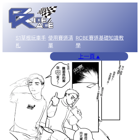
跳
至
主
要
S1草根玩車手
使用賽道清
RCBE賽道基礎知識教
內
札
單
學
容
上一頁
▲