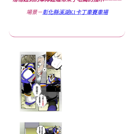
場景－
彰化縣溪湖K1卡丁車賽車場