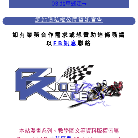
03.北車迷走⇁
網站隱私權
公開資訊宣告
如有業務合作需求或想贊助這條蟲請
以
FB訊息
聯絡
本站漫畫系列、教學圖文等資料版權皆屬