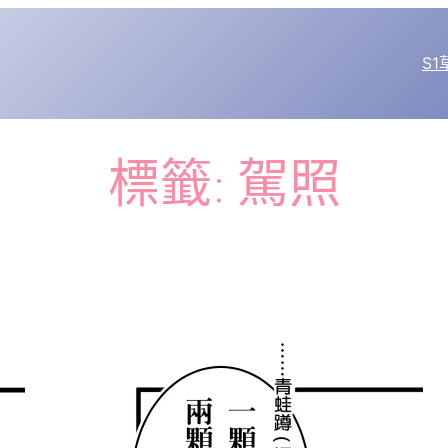
S
標籤:
駕照