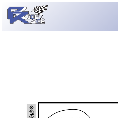
跳
至
主
要
內
容