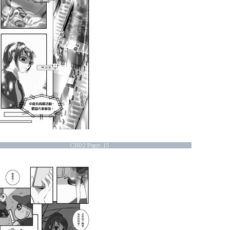
CH02 Page.15